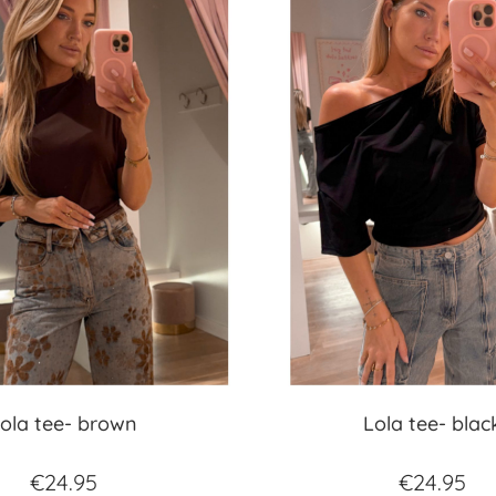
ola tee- brown
Lola tee- blac
€
24.95
€
24.95