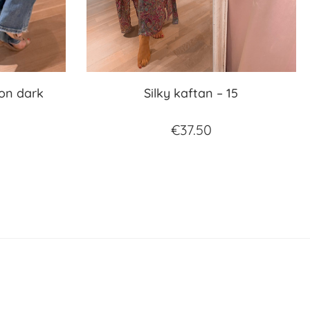
oon dark
Silky kaftan – 15
€
37.50