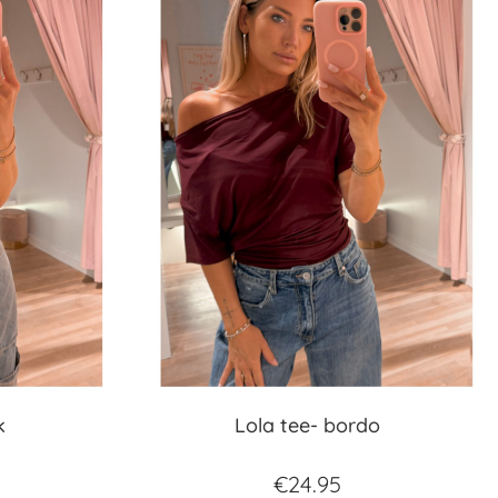
k
Lola tee- bordo
€
24.95