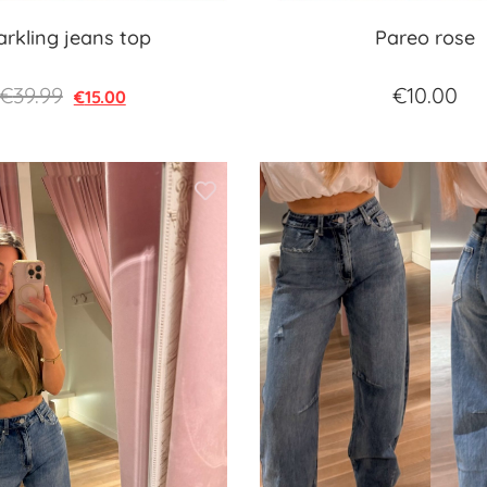
arkling jeans top
Pareo rose
€
39.99
€
10.00
€
15.00