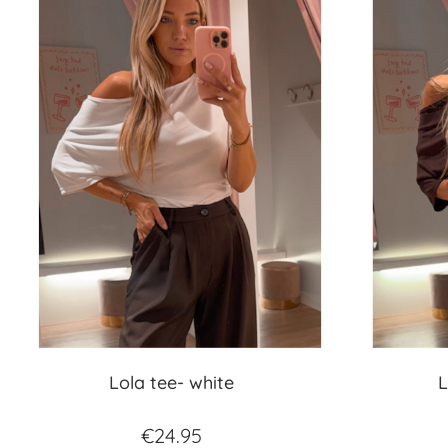
Lola tee- white
L
€
24.95