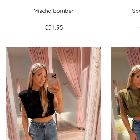
Mischa bomber
Sp
€
54.95