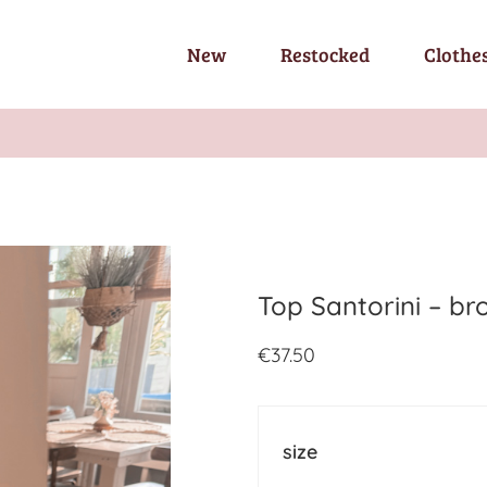
New
Restocked
Clothe
Top Santorini – b
€
37.50
size