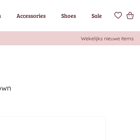
s
Accessories
Shoes
Sale
Wekelijks nieuwe items
rown