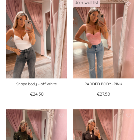
Shape body – off White
PADDED BODY -PINK
€
24.50
€
27.50