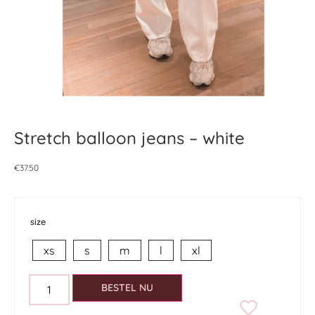
Stretch balloon jeans – white
€
37.50
size
xs
s
m
l
xl
BESTEL NU