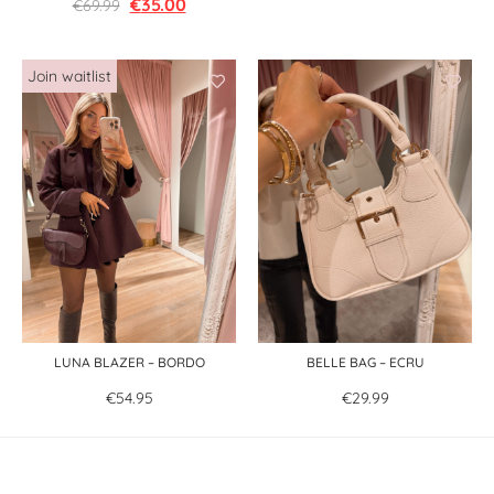
€
35.00
€
69.99
LUNA BLAZER – BORDO
BELLE BAG – ECRU
€
54.95
€
29.99