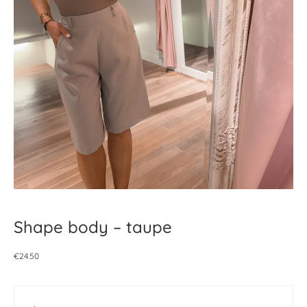
Shape body – taupe
€
24.50