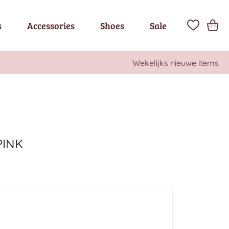
s
Accessories
Shoes
Sale
Wekelijks nieuwe items
PINK