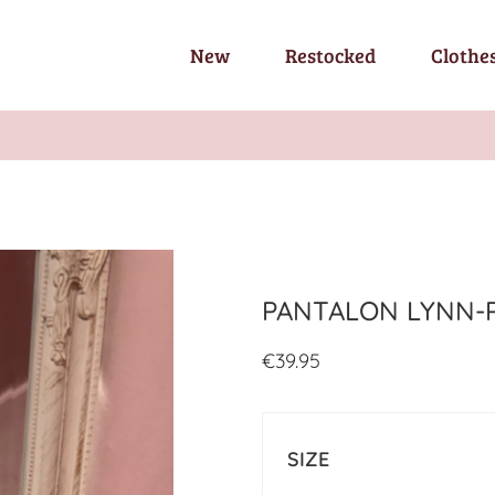
New
Restocked
Clothe
PANTALON LYNN-
€
39.95
SIZE