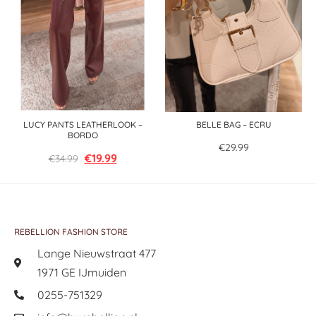
LUCY PANTS LEATHERLOOK –
BELLE BAG – ECRU
BORDO
€
29.99
€
19.99
€
34.99
REBELLION FASHION STORE
Lange Nieuwstraat 477
1971 GE IJmuiden
0255-751329