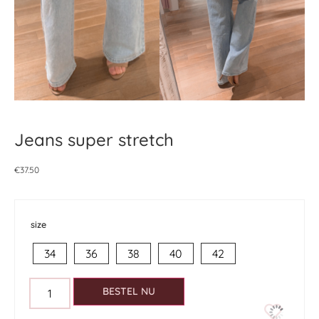
Jeans super stretch
€
37.50
size
34
36
38
40
42
BESTEL NU