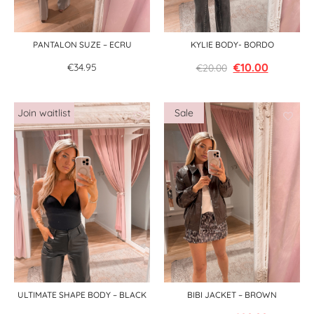
PANTALON SUZE – ECRU
KYLIE BODY- BORDO
€
10.00
€
34.95
€
20.00
ULTIMATE SHAPE BODY – BLACK
BIBI JACKET – BROWN