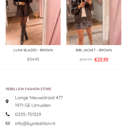
LUNA BLAZER – BROWN
BIBI JACKET – BROWN
€
29.99
€
54.95
€
59.99
REBELLION FASHION STORE
Lange Nieuwstraat 477
1971 GE IJmuiden
0255-751329
info@byrebellion.nl