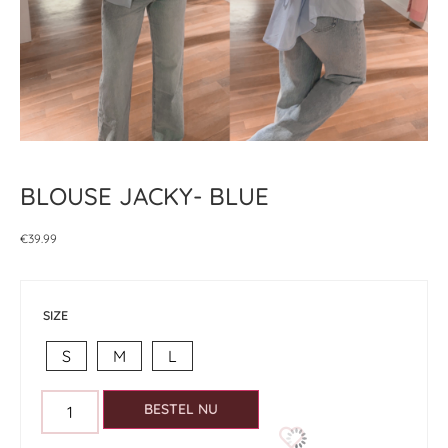
BLOUSE JACKY- BLUE
€
39.99
SIZE
S
M
L
BESTEL NU