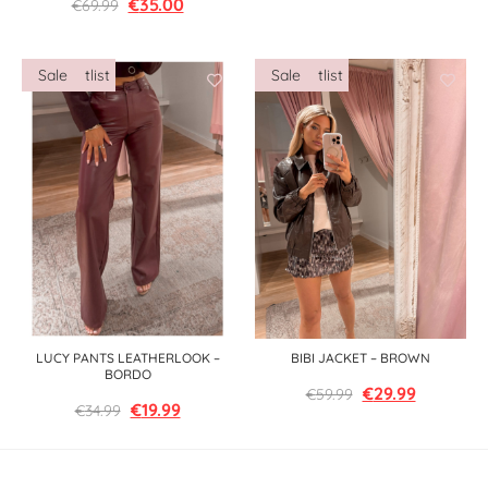
€
35.00
€
69.99
LUCY PANTS LEATHERLOOK –
BIBI JACKET – BROWN
BORDO
€
29.99
€
59.99
€
19.99
€
34.99